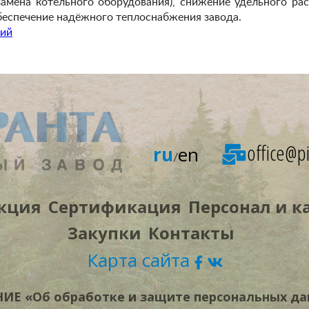
замена котельного оборудования), снижение удельного рас
обеспечение надёжного теплоснабжения завода.
ний
office@pi
ru
en
/
кция
Сертификация
Персонал и к
Закупки
Контакты
Карта сайта
Е «Об обработке и защите персональных да