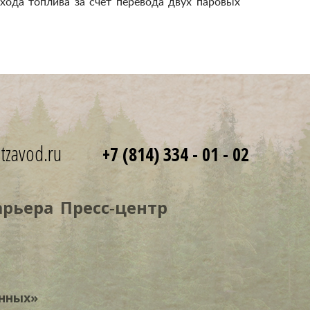
хода топлива за счёт перевода двух паровых
tzavod.ru
+7 (814) 334 - 01 - 02
арьера
Пресс‑центр
нных»