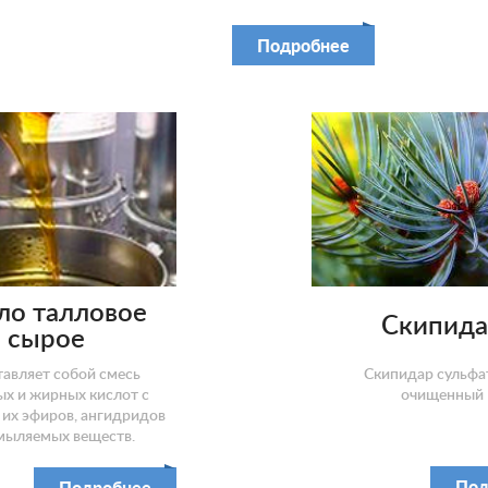
Подробнее
ло талловое
Скипида
сырое
авляет собой смесь
Скипидар сульфа
х и жирных кислот с
очищенный
их эфиров, ангидридов
мыляемых веществ.
Под
Подробнее