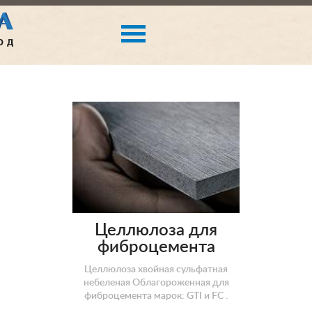
Целлюлоза для
фиброцемента
Целлюлоза хвойная сульфатная
небеленая Облагороженная для
фиброцемента марок: GTI и FC .