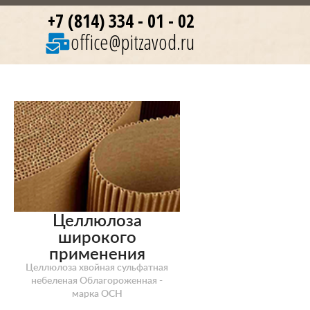
+7 (814) 334 - 01 - 02
office@pitzavod.ru
Целлюлоза
широкого
применения
Целлюлоза хвойная сульфатная
небеленая Облагороженная -
марка ОСН