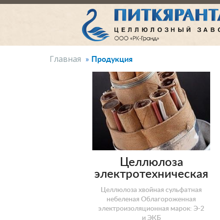
Продукция
Главная
Целлюлоза
электротехническая
Целлюлоза хвойная сульфатная
небеленая Облагороженная
электроизоляционная марок: Э-2
и ЭКБ