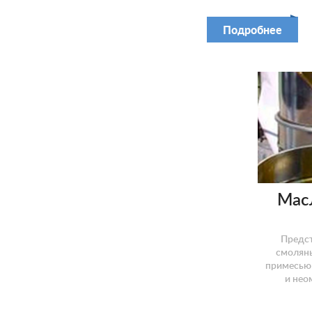
Подробнее
Мас
Предст
смоляны
примесью 
и нео