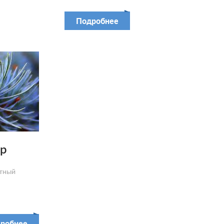
Подробнее
р
тный
робнее