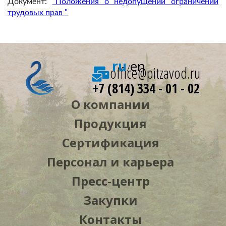
Документ:
"Положения о недопущении ограничений
трудовых прав "
ru
en
office@pitzavod.ru
/
+7 (814) 334 - 01 - 02
О компании
Продукция
Сертификация
Персонал и карьера
Пресс‑центр
Закупки
Контакты