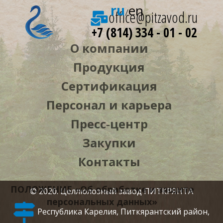
ru
en
office@pitzavod.ru
/
+7 (814) 334 - 01 - 02
О компании
Продукция
Сертификация
Персонал и карьера
Пресс‑центр
Закупки
Контакты
ПОЛОЖЕНИЕ «Об обработке и защите
© 2020. Целлюлозный завод ПИТКРЯНТА
персональных данных»
Республика Карелия, Питкярантский район,