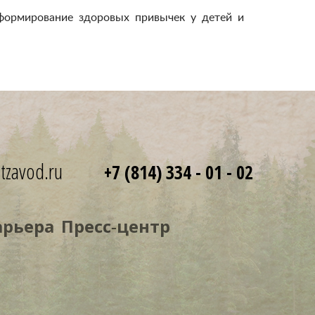
 формирование здоровых привычек у детей и
tzavod.ru
+7 (814) 334 - 01 - 02
арьера
Пресс‑центр