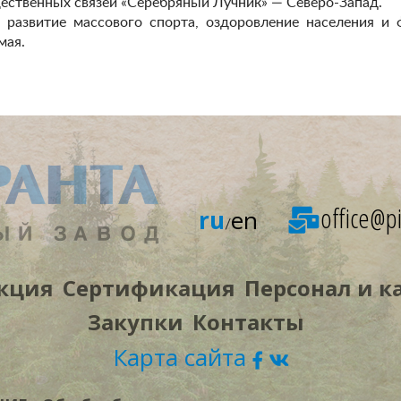
ественных связей «Серебряный Лучник» — Северо-Запад.
развитие массового спорта, оздоровление населения и
мая.
office@pi
ru
en
/
кция
Сертификация
Персонал и к
Закупки
Контакты
Карта сайта