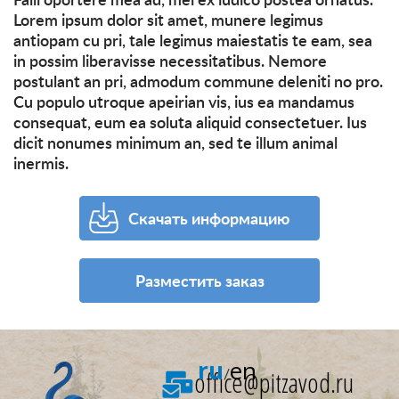
Lorem ipsum dolor sit amet, munere legimus
antiopam cu pri, tale legimus maiestatis te eam, sea
in possim liberavisse necessitatibus. Nemore
postulant an pri, admodum commune deleniti no pro.
Cu populo utroque apeirian vis, ius ea mandamus
consequat, eum ea soluta aliquid consectetuer. Ius
dicit nonumes minimum an, sed te illum animal
inermis.
Скачать информацию
Разместить заказ
ru
en
office@pitzavod.ru
/