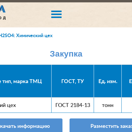
H2SO4: Химический цех
Закупка
е тип, марка ТМЦ
ГОСТ, ТУ
Ед. изм.
Е
ий цех
ГОСТ 2184-13
тонн
качать информацию
Разместить зака