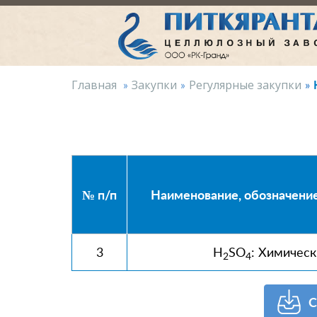
Главная
Закупки
Регулярные закупки
№ п/п
Наименование, обозначени
3
H
SO
: Химическ
2
4
С