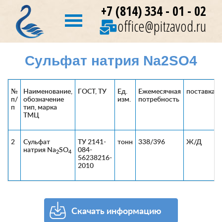
+7 (814) 334 - 01 - 02
office@pitzavod.ru
Сульфат натрия Na2SO4
№
Наименование,
ГОСТ, ТУ
Ед.
Ежемесячная
поставка
п/
обозначение
изм.
потребность
п
тип, марка
ТМЦ
2
Сульфат
ТУ 2141-
тонн
338/396
Ж/Д
натрия Na
SO
084-
2
4
56238216-
2010
Скачать информацию