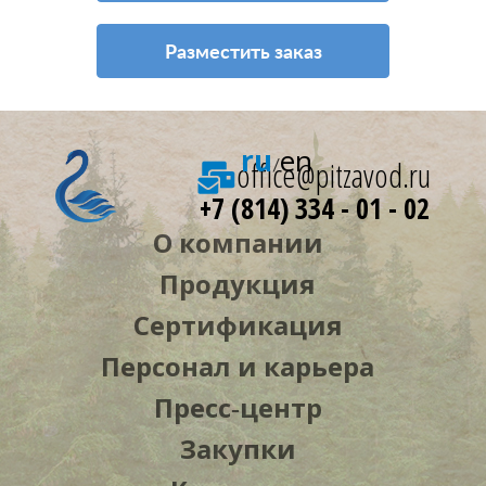
Разместить заказ
ru
en
office@pitzavod.ru
/
+7 (814) 334 - 01 - 02
О компании
Продукция
Сертификация
Персонал и карьера
Пресс‑центр
Закупки